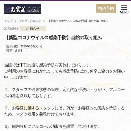
宿泊予約
MENU
トップ
ブログ・お知らせ
【新型コロナウイルス感染予防】当館の取り組み
お知らせ
2020/03/31
【新型コロナウイルス感染予防】当館の取り組み
【提供日程：
2020/03/31(火)
〜】
【
変更・改善
】
当館では下記の通り感染予防を実施しております。
ご利用のお客様におかれましても感染予防に対し何卒ご協力をお願い
申し上げます。
１、スタッフの健康状態の管理、定期的な手洗い・うがい、アルコー
ル消毒を徹底しております。
２、お客様に接するスタッフには、万が一お客様への感染を予防する
ため、マスク着用を義務付けております。
３、館内各所にアルコール消毒液を設置しております。