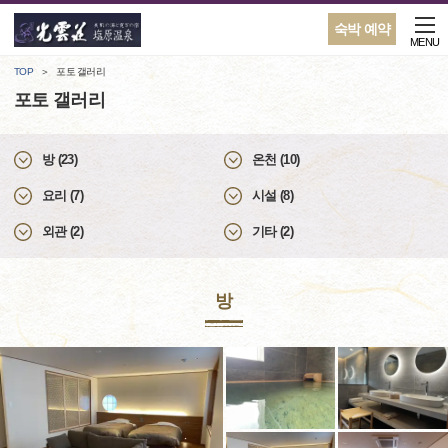
숙박 예약
MENU
TOP
포토 갤러리
포토 갤러리
방 (23)
온천 (10)
요리 (7)
시설 (8)
외관 (2)
기타 (2)
방